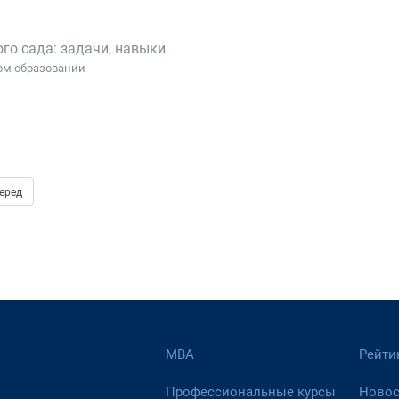
ого сада: задачи, навыки
ном образовании
еред
МВА
Рейти
Профессиональные курсы
Новос